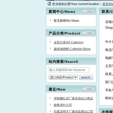
您当前的位置/Your current location：
首页/H
新闻中心/News
联系/C
暂无新闻/No News
店铺
Sho
产品分类/Product
中介
全部分类/All Category
越南海螵蛸 Cuttlefish Bone
电话/
电邮/
站内搜索/Search
主页/
联系人
部门(
最近/New
手机号
即时通
伊朗藏红花厂家农场出口商品
牌商供应商经销商贸易商
秘鲁绿叶公司
印度决明子厂家供应商出口贸
在线留言