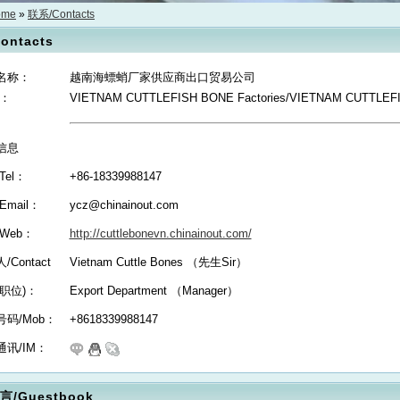
ome
»
联系/Contacts
ontacts
名称：
越南海螵蛸厂家供应商出口贸易公司
p：
VIETNAM CUTTLEFISH BONE Factories/VIETNAM CUTTLEFI
信息
Tel：
+86-18339988147
Email：
ycz@chinainout.com
Web：
http://cuttlebonevn.chinainout.com/
/Contact
Vietnam Cuttle Bones （先生Sir）
职位)：
Export Department （Manager）
码/Mob：
+8618339988147
讯/IM：
/Guestbook