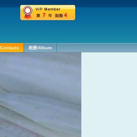
7
4
Contacts
相册/Album